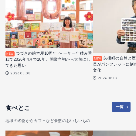
つづきの絵本屋10周年 〜 一年一年積み重
矢掛町の自然と歴
ねて2026年4月で10年。開業当初から大切にし
員がパンフレットに刻
てきた思い
文化
2026.08.08
2026.08.07
食べとこ
一覧
地域の名物からカフェなど倉敷のおいしいもの