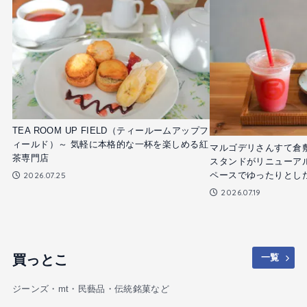
TEA ROOM UP FIELD（ティールームアップフ
ィールド）～ 気軽に本格的な一杯を楽しめる紅
マルゴデリさんすて倉敷
茶専門店
スタンドがリニューア
ペースでゆったりとし
2026.07.25
2026.07.19
買っとこ
一覧
ジーンズ・mt・民藝品・伝統銘菓など