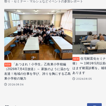
祭り・セミナー・マルシェなどイベントの参加レポート
住宅耐震化セミナー
催） 〜 1981年5月
「あつまれ！小学生」乙島東小学校編
はまず耐震診断を。補
（2026年7月4日放送）～ 家族のように温かな
あります
友達！地域の仕事を学び、誇りを胸にする乙島
東小学校の魅力
2026.08.05
2026.08.06