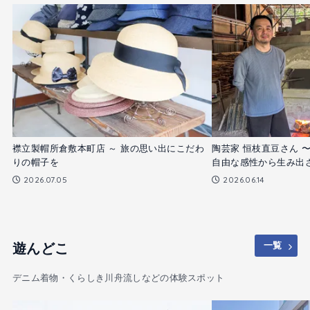
襟立製帽所倉敷本町店 ～ 旅の思い出にこだわ
陶芸家 恒枝直豆さん 
りの帽子を
自由な感性から生み出
2026.07.05
2026.06.14
遊んどこ
一覧
デニム着物・くらしき川舟流しなどの体験スポット