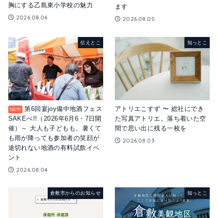
胸にする乙島東小学校の魅力
ます
2026.08.06
2026.08.05
伝えとこ
知っとこ
第6回宴joy備中地酒フェス
アトリエこすず 〜 総社にでき
SAKEべ!!（2026年6月6・7日開
た写真アトリエ。落ち着いた空
催）～ 大人も子どもも、暑くて
間で思い出に残る一枚を
も雨が降っても参加者の笑顔が
2026.08.03
途切れない地酒の有料試飲イベ
ント
2026.08.04
倉敷市からのお知らせ
知っとこ