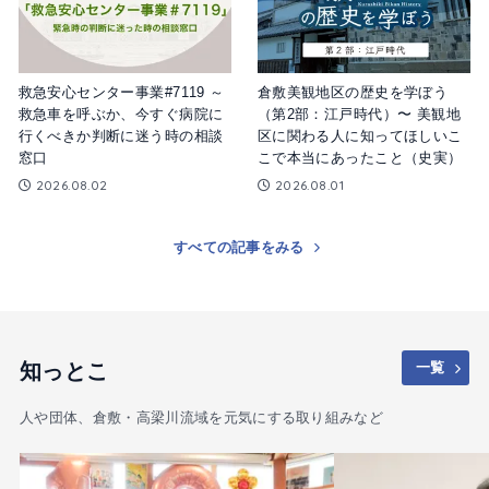
救急安心センター事業#7119 ～
倉敷美観地区の歴史を学ぼう
救急車を呼ぶか、今すぐ病院に
（第2部：江戸時代）〜 美観地
行くべきか判断に迷う時の相談
区に関わる人に知ってほしいこ
窓口
こで本当にあったこと（史実）
2026.08.02
2026.08.01
すべての記事をみる
知っとこ
一覧
人や団体、倉敷・高梁川流域を元気にする取り組みなど