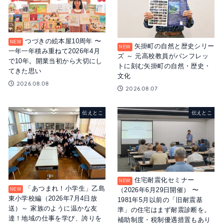
つづきの絵本屋10周年 〜
矢掛町の自然と歴史シリー
一年一年積み重ねて2026年4月
ズ ～ 元高校教員がパンフレッ
で10年。開業当初から大切にし
トに刻む矢掛町の自然・歴史・
てきた思い
文化
2026.08.08
2026.08.07
伝えとこ
伝えとこ
住宅耐震化セミナー
「あつまれ！小学生」乙島
（2026年6月29日開催） 〜
東小学校編（2026年7月4日放
1981年5月以前の「旧耐震基
送）～ 家族のように温かな友
準」の住宅はまず耐震診断を。
達！地域の仕事を学び、誇りを
補助制度・税制優遇措置もあり