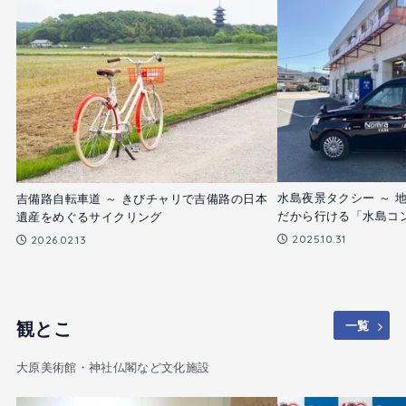
水島夜景タクシー ～ 
吉備路自転車道 ～ きびチャリで吉備路の日本
だから行ける「水島コ
遺産をめぐるサイクリング
2025.10.31
2026.02.13
観とこ
一覧
大原美術館・神社仏閣など文化施設